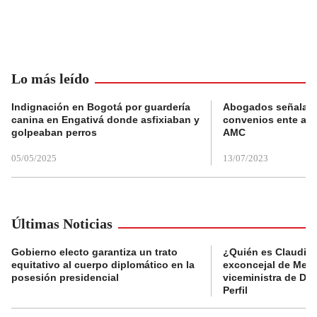
Lo más leído
Indignación en Bogotá por guardería
Abogados señalan 
canina en Engativá donde asfixiaban y
convenios ente alc
golpeaban perros
AMC
05/05/2025
13/07/2023
Últimas Noticias
Gobierno electo garantiza un trato
¿Quién es Claudia C
equitativo al cuerpo diplomático en la
exconcejal de Mede
posesión presidencial
viceministra de De
Perfil