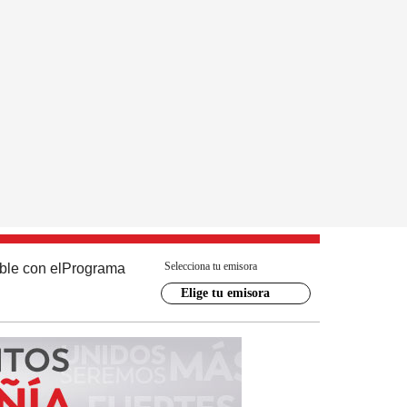
Selecciona tu emisora
ble con el
Programa
Elige tu emisora