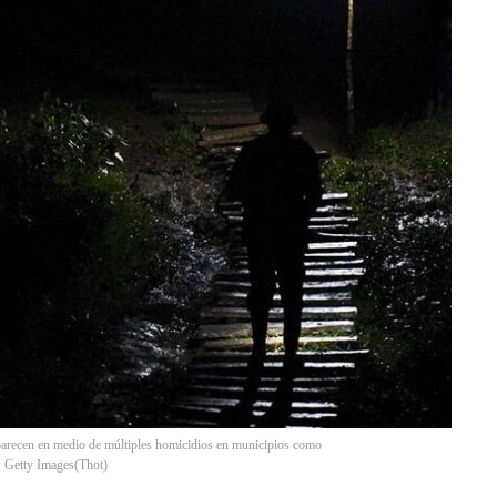
aparecen en medio de múltiples homicidios en municipios como
: Getty Images
(
Thot
)