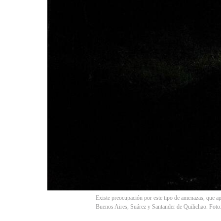
Existe preocupación por este tipo de amenazas, que 
Buenos Aires, Suárez y Santander de Quilichao. Foto