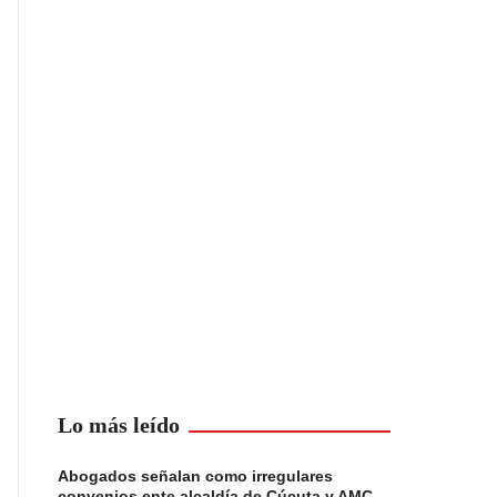
Lo más leído
Abogados señalan como irregulares
convenios ente alcaldía de Cúcuta y AMC