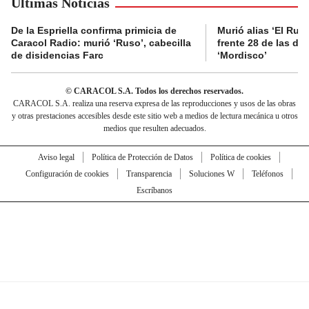
Últimas Noticias
De la Espriella confirma primicia de
Murió alias ‘El Ruso
Caracol Radio: murió ‘Ruso’, cabecilla
frente 28 de las di
de disidencias Farc
‘Mordisco’
© CARACOL S.A. Todos los derechos reservados.
CARACOL S.A. realiza una reserva expresa de las reproducciones y usos de las obras
y otras prestaciones accesibles desde este sitio web a medios de lectura mecánica u otros
medios que resulten adecuados.
Aviso legal
Política de Protección de Datos
Política de cookies
Configuración de cookies
Transparencia
Soluciones W
Teléfonos
Escríbanos