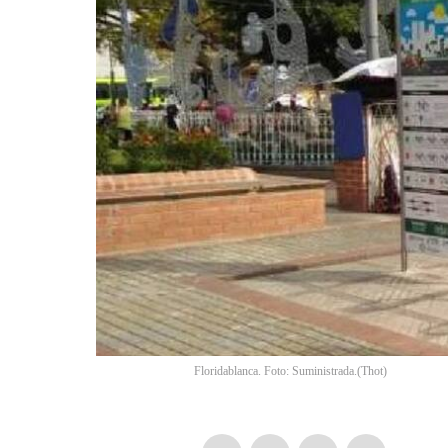
Floridablanca. Foto: Suministrada.
(
Thot
)