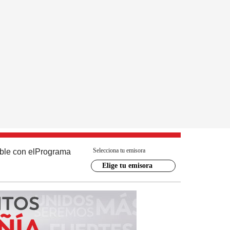
Selecciona tu emisora
ble con el
Programa
Elige tu emisora