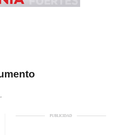
aumento
.