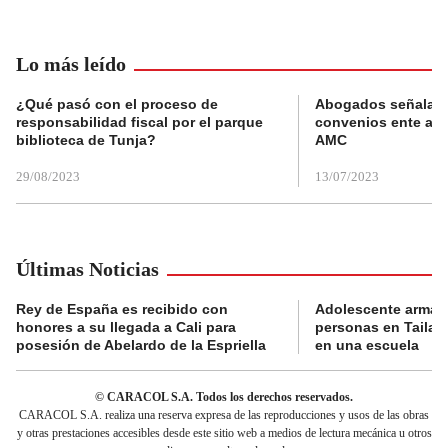
Lo más leído
¿Qué pasó con el proceso de
Abogados señalan 
responsabilidad fiscal por el parque
convenios ente alc
biblioteca de Tunja?
AMC
29/08/2023
13/07/2023
Últimas Noticias
Rey de España es recibido con
Adolescente armad
honores a su llegada a Cali para
personas en Tailand
posesión de Abelardo de la Espriella
en una escuela
© CARACOL S.A. Todos los derechos reservados.
CARACOL S.A. realiza una reserva expresa de las reproducciones y usos de las obras
y otras prestaciones accesibles desde este sitio web a medios de lectura mecánica u otros