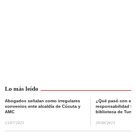
Lo más leído
Abogados señalan como irregulares
¿Qué pasó con el 
convenios ente alcaldía de Cúcuta y
responsabilidad fis
AMC
biblioteca de Tunja
13/07/2023
29/08/2023