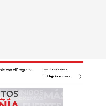
Selecciona tu emisora
ble con el
Programa
Elige tu emisora