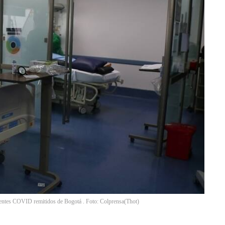
ientes COVID remitidos de Bogotá . Foto: Colprensa
(
Thot
)