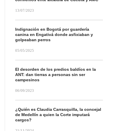
13/07/2023
Indignación en Bogotá por guardería
canina en Engativá donde asfixiaban y
golpeaban perros
05/05/2025
El desorden de los predios baldíos en la
ANT: dan tierras a personas sin ser
campesinos
06/09/2023
¿Quién es Claudia Carrasquilla, la concejal
de Medellín a quien la Corte imputará
cargos?
21/11/2024