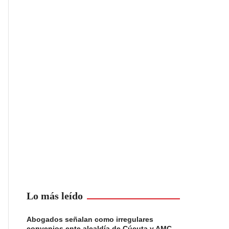
Lo más leído
Abogados señalan como irregulares
convenios ente alcaldía de Cúcuta y AMC