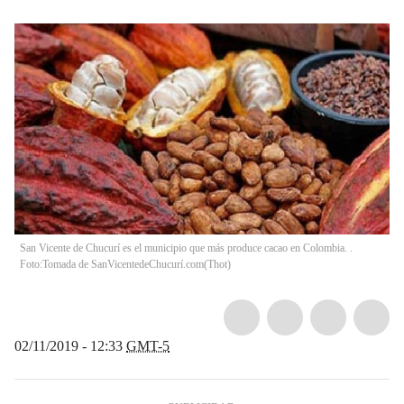
San Vicente de Chucurí es el municipio que más produce cacao en Colombia. .
Foto:Tomada de SanVicentedeChucurí.com
(
Thot
)
02/11/2019 - 12:33
GMT-5