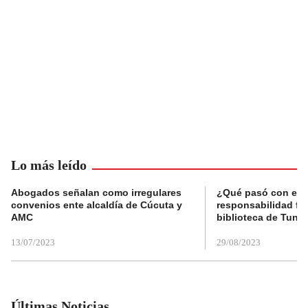
Lo más leído
Abogados señalan como irregulares
¿Qué pasó con el 
convenios ente alcaldía de Cúcuta y
responsabilidad fis
AMC
biblioteca de Tunja
13/07/2023
29/08/2023
Últimas Noticias