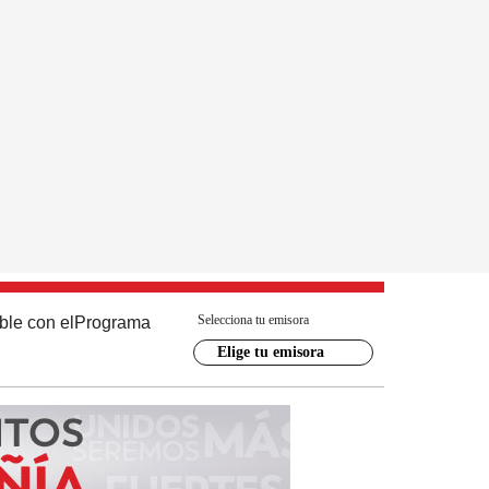
Selecciona tu emisora
ble con el
Programa
Elige tu emisora