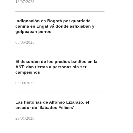
13/07/2023
Indignación en Bogotá por guardería
canina en Engativá donde asfixiaban y
golpeaban perros
05/05/2025
El desorden de los predios baldíos en la
ANT: dan tierras a personas sin ser
campesinos
06/09/2023
Las historias de Alfonso Lizarazo, el
creador de ‘Sábados Felices’
29/01/2020