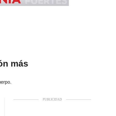
ón más
uerpo.