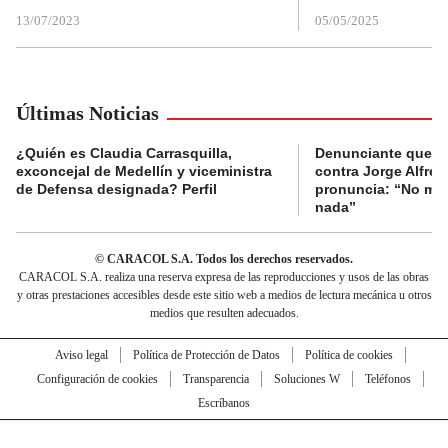
13/07/2023
05/05/2025
Últimas Noticias
¿Quién es Claudia Carrasquilla,
Denunciante que s
exconcejal de Medellín y viceministra
contra Jorge Alfred
de Defensa designada? Perfil
pronuncia: “No me 
nada”
© CARACOL S.A. Todos los derechos reservados.
CARACOL S.A. realiza una reserva expresa de las reproducciones y usos de las obras
y otras prestaciones accesibles desde este sitio web a medios de lectura mecánica u otros
medios que resulten adecuados.
Aviso legal
Política de Protección de Datos
Política de cookies
Configuración de cookies
Transparencia
Soluciones W
Teléfonos
Escríbanos