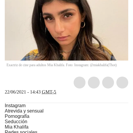
Exactriz de cine para adultos Mia Khalifa. Foto: Instagram: @miakhalifa
(
Thot
)
22/06/2021 - 14:43
GMT-5
Instagram
Atrevida y sensual
Pornografía
Seducción
Mia Khalifa
Redes sociales