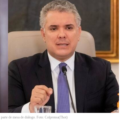
 parte de mesa de diálogo. Foto: Colprensa
(
Thot
)