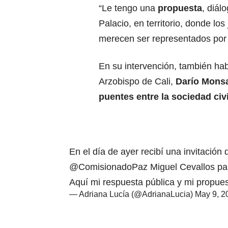
“Le tengo una
propuesta
, diál
Palacio, en territorio, donde l
merecen ser representados por e
En su intervención, también hab
Arzobispo de Cali,
Darío Monsa
puentes entre la sociedad civi
En el día de ayer recibí una invitación
@ComisionadoPaz
Miguel Cevallos par
Aquí mi respuesta pública y mi propue
— Adriana Lucía (@AdrianaLucia)
May 9, 2