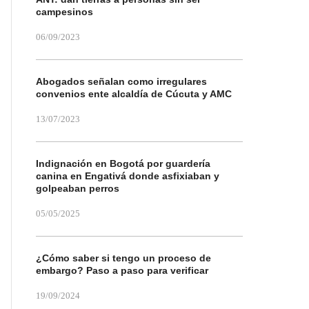
campesinos
06/09/2023
Abogados señalan como irregulares
convenios ente alcaldía de Cúcuta y AMC
13/07/2023
Indignación en Bogotá por guardería
canina en Engativá donde asfixiaban y
golpeaban perros
05/05/2025
¿Cómo saber si tengo un proceso de
embargo? Paso a paso para verificar
19/09/2024