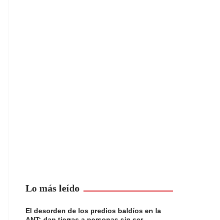
Lo más leído
El desorden de los predios baldíos en la
ANT: dan tierras a personas sin ser