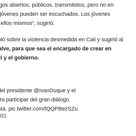
ogos abiertos, públicos, transmitidos, pero no en
os jóvenes pueden ser escuchados. Los jóvenes
llos mismos“, sugirió.
ló sobre la violencia desmedida en Cali y sugirió al
lve, para que sea el encargado de crear en
l y el gobierno.
 del presidente
@IvanDuque
y el
a participar del gran diálogo.
sta.
pic.twitter.com/tQQPBezSZu
021