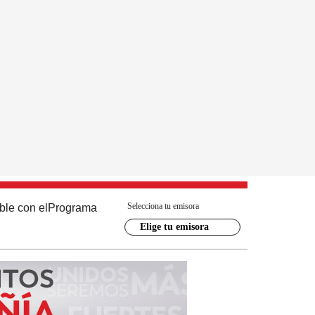
Selecciona tu emisora
ble con el
Programa
Elige tu emisora