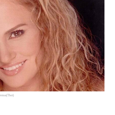
prensa
(
Thot
)