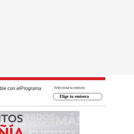
Selecciona tu emisora
ble con el
Programa
Elige tu emisora