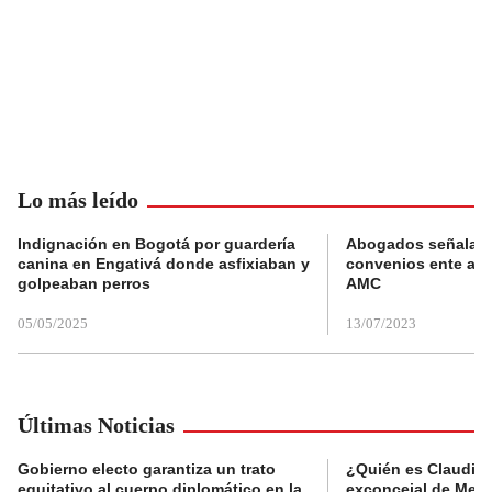
Lo más leído
Indignación en Bogotá por guardería
Abogados señalan 
canina en Engativá donde asfixiaban y
convenios ente alc
golpeaban perros
AMC
05/05/2025
13/07/2023
Últimas Noticias
Gobierno electo garantiza un trato
¿Quién es Claudia C
equitativo al cuerpo diplomático en la
exconcejal de Mede