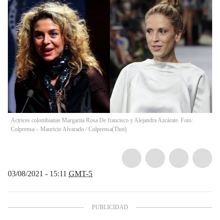
Actrices colombianas Margarita Rosa De francisco y Alejandra Azcárate. Foto:
Colprensa – Mauricio Alvarado / Colprensa
(
Thot
)
03/08/2021 - 15:11
GMT-5