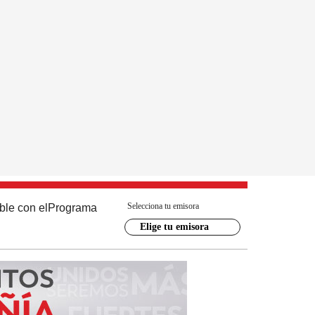
Selecciona tu emisora
ble con el
Programa
Elige tu emisora