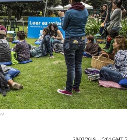
ot
)
28/03/2019 - 15:04
GMT-5