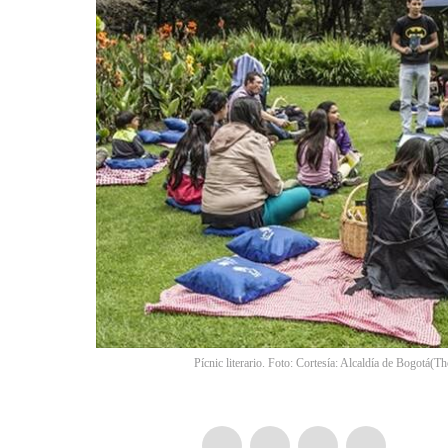
Pícnic literario. Foto: Cortesía: Alcaldía de Bogotá
(
Th