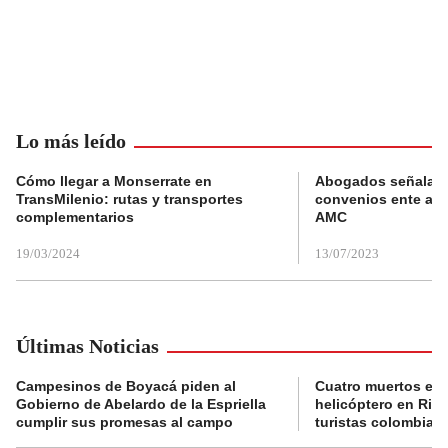
Lo más leído
Cómo llegar a Monserrate en
Abogados señalan 
TransMilenio: rutas y transportes
convenios ente alc
complementarios
AMC
19/03/2024
13/07/2023
Últimas Noticias
Campesinos de Boyacá piden al
Cuatro muertos en 
Gobierno de Abelardo de la Espriella
helicóptero en Rio,
cumplir sus promesas al campo
turistas colombian