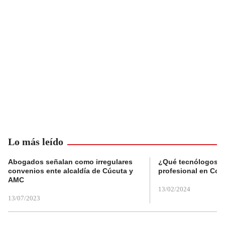
Lo más leído
Abogados señalan como irregulares
¿Qué tecnólogos re
convenios ente alcaldía de Cúcuta y
profesional en Col
AMC
13/02/2024
13/07/2023