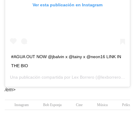
Ver esta publicación en Instagram
#AGUA OUT NOW @jbalvin x @tainy x @neon16 LINK IN
THE BIO
Una publicación compartida por
Lex Borrero
(@lexborrero) el
9 d
/em>
Instagram
Bob Esponja
Cine
Música
Películas