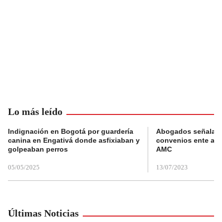
Lo más leído
Indignación en Bogotá por guardería
Abogados señalan 
canina en Engativá donde asfixiaban y
convenios ente alc
golpeaban perros
AMC
05/05/2025
13/07/2023
Últimas Noticias