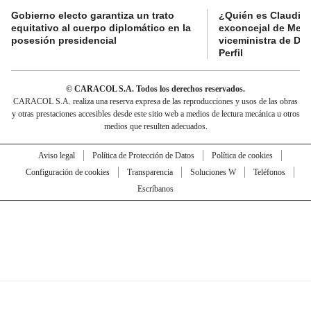
Gobierno electo garantiza un trato
¿Quién es Claudia C
equitativo al cuerpo diplomático en la
exconcejal de Mede
posesión presidencial
viceministra de De
Perfil
© CARACOL S.A. Todos los derechos reservados.
CARACOL S.A. realiza una reserva expresa de las reproducciones y usos de las obras
y otras prestaciones accesibles desde este sitio web a medios de lectura mecánica u otros
medios que resulten adecuados.
Aviso legal
Política de Protección de Datos
Política de cookies
Configuración de cookies
Transparencia
Soluciones W
Teléfonos
Escríbanos