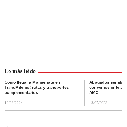
Lo más leído
Cómo llegar a Monserrate en
Abogados señalan 
TransMilenio: rutas y transportes
convenios ente alc
complementarios
AMC
19/03/2024
13/07/2023