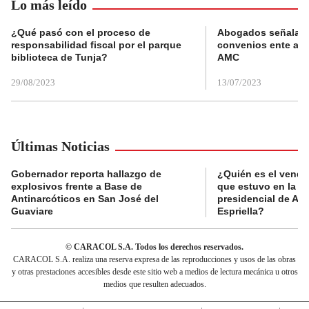
Lo más leído
¿Qué pasó con el proceso de
Abogados señalan 
responsabilidad fiscal por el parque
convenios ente alc
biblioteca de Tunja?
AMC
29/08/2023
13/07/2023
Últimas Noticias
Gobernador reporta hallazgo de
¿Quién es el vende
explosivos frente a Base de
que estuvo en la p
Antinarcóticos en San José del
presidencial de Abe
Guaviare
Espriella?
© CARACOL S.A. Todos los derechos reservados.
CARACOL S.A. realiza una reserva expresa de las reproducciones y usos de las obras
y otras prestaciones accesibles desde este sitio web a medios de lectura mecánica u otros
medios que resulten adecuados.