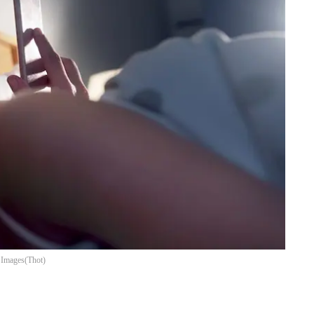
y Images
(
Thot
)