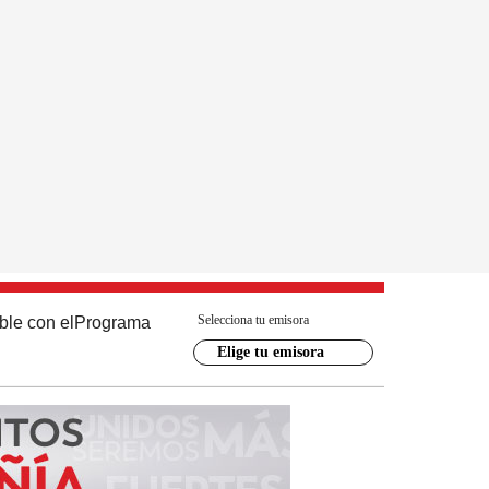
Selecciona tu emisora
ble con el
Programa
Elige tu emisora