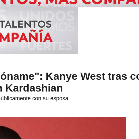
dóname": Kanye West tras c
m Kardashian
 públicamente con su esposa.