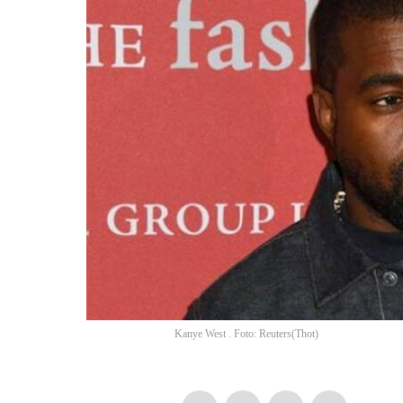
Kanye West . Foto: Reuters
(
Thot
)