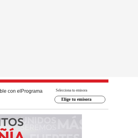
Selecciona tu emisora
ble con el
Programa
Elige tu emisora