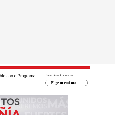
Selecciona tu emisora
ble con el
Programa
Elige tu emisora