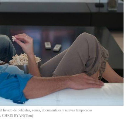
el listado de películas, series, documentales y nuevas temporadas
ges / CHRIS RYAN
(
Thot
)