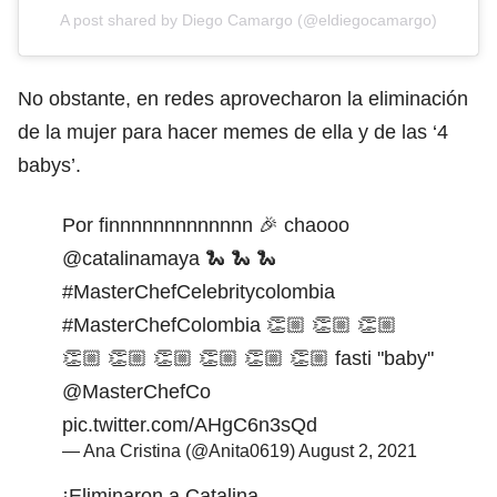
A post shared by Diego Camargo (@eldiegocamargo)
No obstante, en redes aprovecharon la eliminación
de la mujer para hacer memes de ella y de las ‘4
babys’.
Por finnnnnnnnnnnnn 🎉 chaooo
@catalinamaya
🐍 🐍 🐍
#MasterChefCelebritycolombia
#MasterChefColombia
👏🏼 👏🏼 👏🏼
👏🏼 👏🏼 👏🏼 👏🏼 👏🏼 👏🏼 fasti "baby"
@MasterChefCo
pic.twitter.com/AHgC6n3sQd
— Ana Cristina (@Anita0619)
August 2, 2021
¡Eliminaron a Catalina