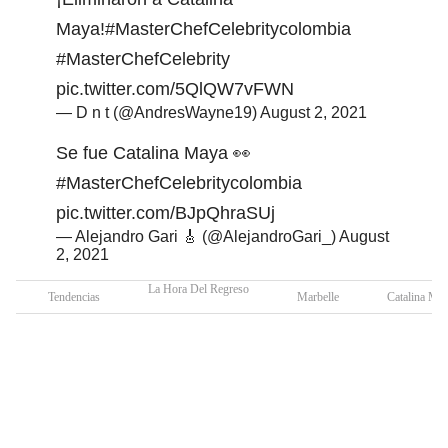
Maya!
#MasterChefCelebritycolombia
#MasterChefCelebrity
pic.twitter.com/5QlQW7vFWN
— D n t (@AndresWayne19)
August 2, 2021
Se fue Catalina Maya 👀
#MasterChefCelebritycolombia
pic.twitter.com/BJpQhraSUj
— Alejandro Gari 🎸 (@AlejandroGari_)
August
2, 2021
La Hora Del Regreso
Tendencias
Marbelle
Catalina Ma