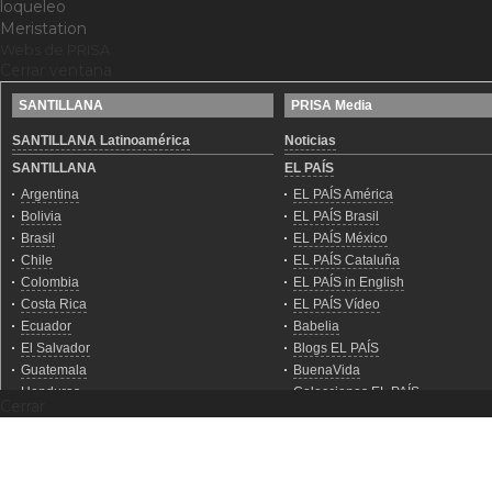
loqueleo
Meristation
Webs de PRISA
Cerrar ventana
Cerrar