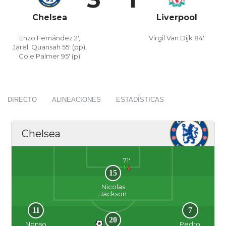
Chelsea
Liverpool
Enzo Fernández 2',
Virgil Van Dijk 84'
Jarell Quansah 55' (pp),
Cole Palmer 95' (p)
DIRECTO
ALINEACIONES
ESTADÍSTICAS
Chelsea
71'
15
Nicolas
Jackson
11
7
20
Nonso
Pedro