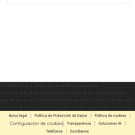
© CARACOL S.A. Todos los derechos reservados.
CARACOL S.A. realiza una reserva expresa de las reproducciones y
usos de las obras y otras prestaciones accesibles desde este sitio web
a medios de lectura mecánica u otros medios que resulten adecuados.
Aviso legal
Política de Protección de Datos
Política de cookies
Configuración de cookies
Transparencia
Soluciones W
Teléfonos
Escríbanos