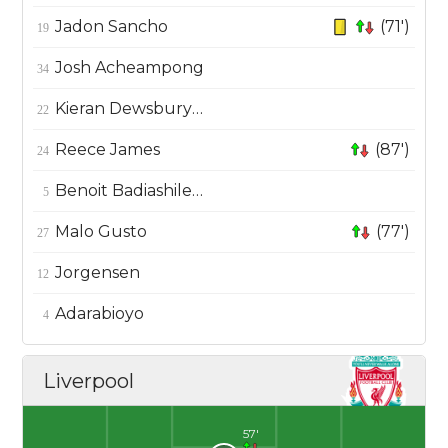
Jadon Sancho
(71')
19
Josh Acheampong
34
Kieran Dewsbury-Hall
22
Reece James
(87')
24
Benoit Badiashile Mukinayi
5
Malo Gusto
(77')
27
Jorgensen
12
Adarabioyo
4
Liverpool
57'