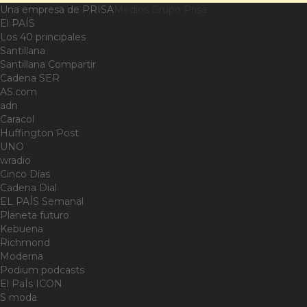
Una empresa de PRISA
Medios Grupo Prisa
El PAÍS
Los 40 principales
Santillana
Santillana Compartir
Cadena SER
AS.com
adn
Caracol
Huffington Post
UNO
wradio
Cinco Días
Cadena Dial
EL PAÍS Semanal
Planeta futuro
Kebuena
Richmond
Moderna
Podium podcasts
El PaÍs ICON
S moda