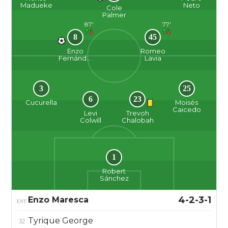
Madueke
Neto
Cole
Palmer
87'
77'
8
45
Enzo
Romeo
Fernández
Lavia
3
25
6
23
Cucurella
Moisés
Caicedo
Levi
Trevoh
Colwill
Chalobah
1
Robert
Sánchez
4-2-3-1
Enzo Maresca
ENT
Tyrique George
32