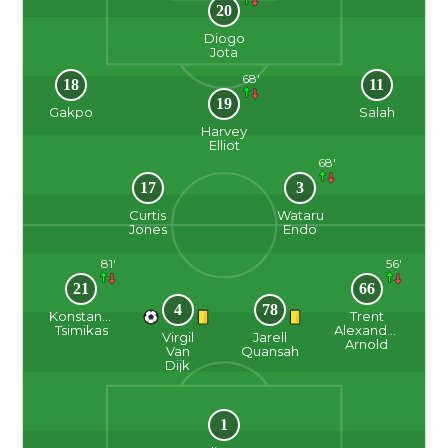
20
Diogo
Jota
68'
18
11
19
Gakpo
Salah
Harvey
Elliot
68'
17
3
Curtis
Wataru
Jones
Endo
81'
56'
21
66
4
78
Konstantinos
Trent
Tsimikas
Alexander-
Virgil
Jarell
Arnold
Van
Quansah
Dijk
1