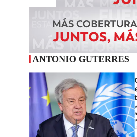
ANTONIO GUTERRES
A
a
p
0