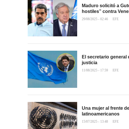
Maduro solicitó a Gut
hostiles” contra Vene
29/08/2025 - 02:46
EFE
El secretario general
justicia
11/08/2025 - 17:59
EFE
Una mujer al frente d
latinoamericanos
15/07/2025 - 13:48
EFE