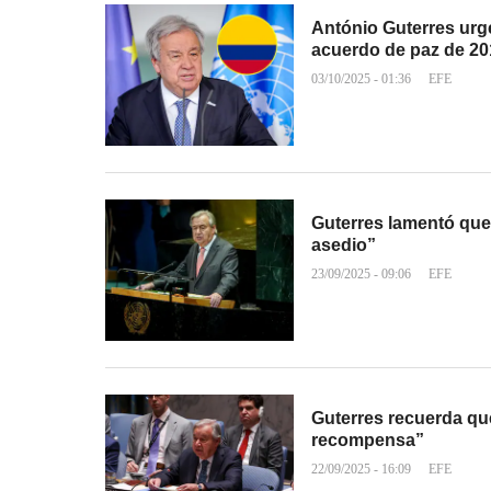
António Guterres urg
acuerdo de paz de 20
03/10/2025 - 01:36
EFE
Guterres lamentó que 
asedio”
23/09/2025 - 09:06
EFE
Guterres recuerda qu
recompensa”
22/09/2025 - 16:09
EFE