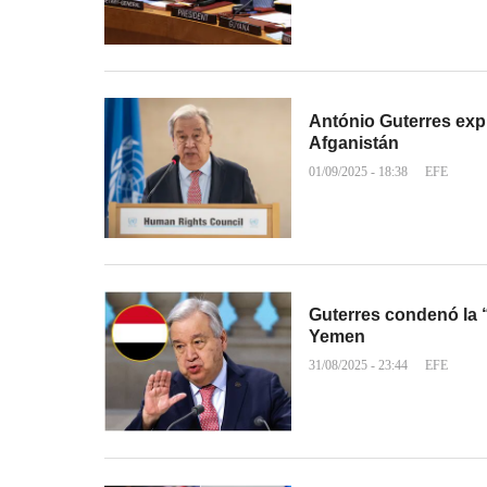
António Guterres exp
Afganistán
01/09/2025 - 18:38
EFE
Guterres condenó la “
Yemen
31/08/2025 - 23:44
EFE