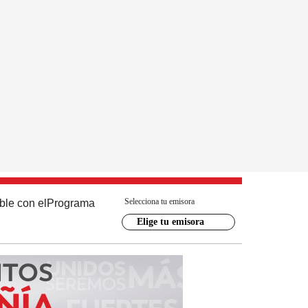
Selecciona tu emisora
ble con el
Programa
Elige tu emisora