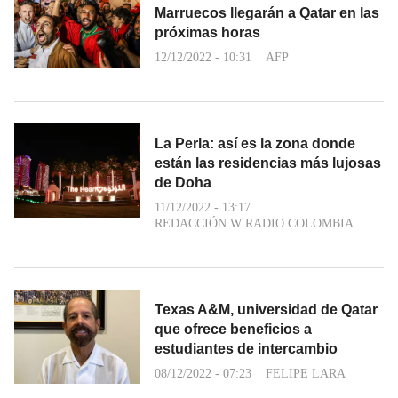
Marruecos llegarán a Qatar en las
próximas horas
12/12/2022 - 10:31
AFP
La Perla: así es la zona donde
están las residencias más lujosas
de Doha
11/12/2022 - 13:17
REDACCIÓN W RADIO COLOMBIA
Texas A&M, universidad de Qatar
que ofrece beneficios a
estudiantes de intercambio
08/12/2022 - 07:23
FELIPE LARA