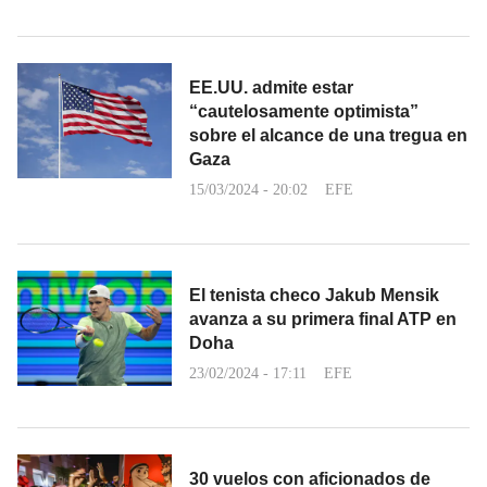
EE.UU. admite estar
“cautelosamente optimista”
sobre el alcance de una tregua en
Gaza
15/03/2024 - 20:02
EFE
El tenista checo Jakub Mensik
avanza a su primera final ATP en
Doha
23/02/2024 - 17:11
EFE
30 vuelos con aficionados de