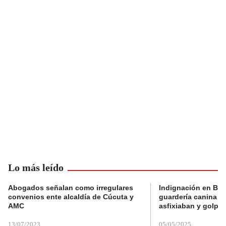
Lo más leído
Abogados señalan como irregulares
Indignación en Bog
convenios ente alcaldía de Cúcuta y
guardería canina e
AMC
asfixiaban y golpe
13/07/2023
05/05/2025