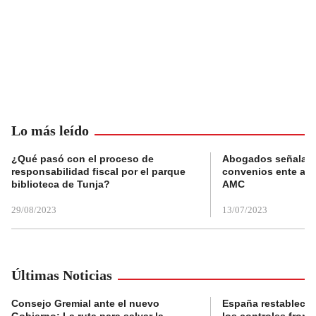
Lo más leído
¿Qué pasó con el proceso de
Abogados señalan 
responsabilidad fiscal por el parque
convenios ente alc
biblioteca de Tunja?
AMC
29/08/2023
13/07/2023
Últimas Noticias
Consejo Gremial ante el nuevo
España restablece
Gobierno: La ruta para salvar la
los controles fronte