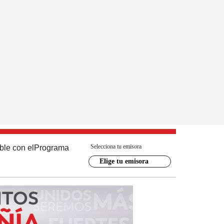
Selecciona tu emisora
ble con el
Programa
Elige tu emisora