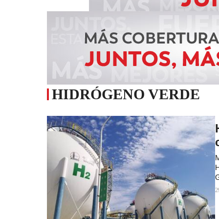
HIDRÓGENO VERDE
M
H
G
2