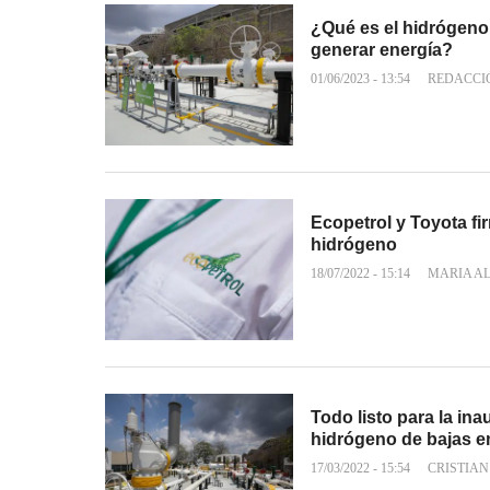
¿Qué es el hidrógeno
generar energía?
01/06/2023 - 13:54
REDACCI
Ecopetrol y Toyota fi
hidrógeno
18/07/2022 - 15:14
MARIA A
Todo listo para la in
hidrógeno de bajas 
17/03/2022 - 15:54
CRISTIA