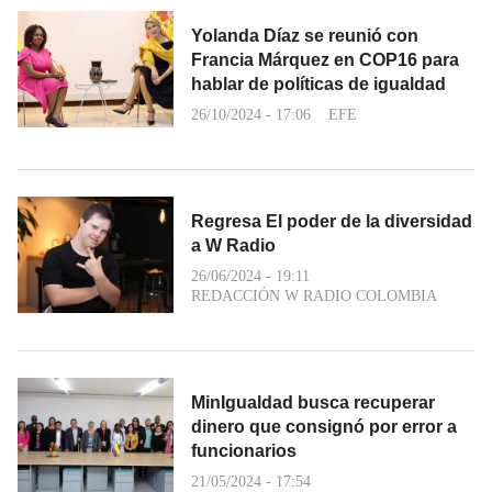
Yolanda Díaz se reunió con
Francia Márquez en COP16 para
hablar de políticas de igualdad
26/10/2024 - 17:06
EFE
Regresa El poder de la diversidad
a W Radio
26/06/2024 - 19:11
REDACCIÓN W RADIO COLOMBIA
MinIgualdad busca recuperar
dinero que consignó por error a
funcionarios
21/05/2024 - 17:54