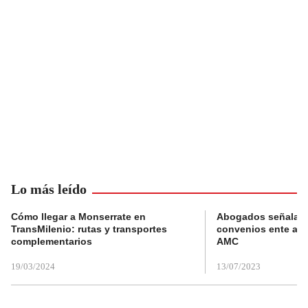
Lo más leído
Cómo llegar a Monserrate en
Abogados señalan 
TransMilenio: rutas y transportes
convenios ente alc
complementarios
AMC
19/03/2024
13/07/2023