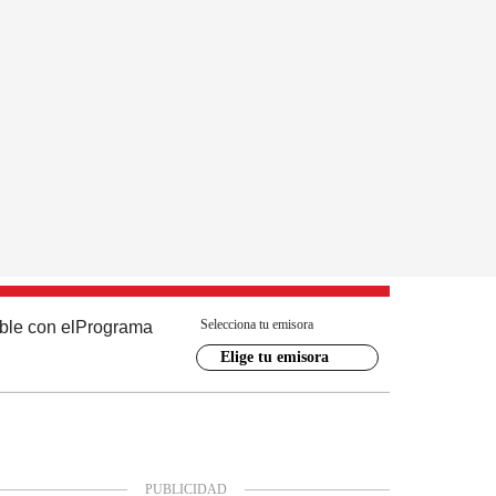
Selecciona tu emisora
ble con el
Programa
Elige tu emisora