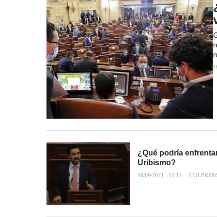
G
r
r
1
¿Qué podría enfrenta
Uribismo?
16/09/2021 - 15:13
COLPREN