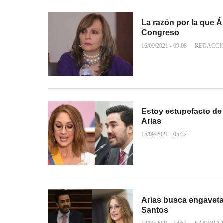
La razón por la que Á
Congreso
16/09/2021 - 09:08
REDACCI
Estoy estupefacto de 
Arias
15/09/2021 - 05:32
Arias busca engavetar
Santos