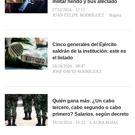
militar herido y bus afectado
27/11/2024 - 12:15
JUAN FELIPE RODRÍGUEZ
Bogotá
Cinco generales del Ejército
saldrán de la institución: este es
el listado
28/10/2024 - 08:47
JOSÉ DAVID RODRÍGUEZ
Quién gana más: ¿Un cabo
tercero, cabo segundo o cabo
primero? Salarios, según decreto
18/10/2024 - 16:22
LAURA ROJAS