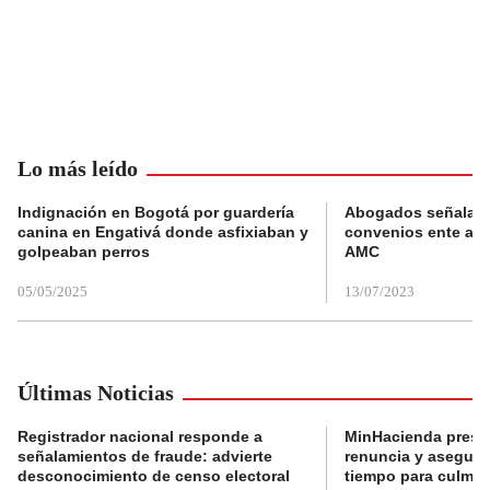
Lo más leído
Indignación en Bogotá por guardería
Abogados señalan 
canina en Engativá donde asfixiaban y
convenios ente alc
golpeaban perros
AMC
05/05/2025
13/07/2023
Últimas Noticias
Registrador nacional responde a
MinHacienda presen
señalamientos de fraude: advierte
renuncia y aseguró
desconocimiento de censo electoral
tiempo para culmina