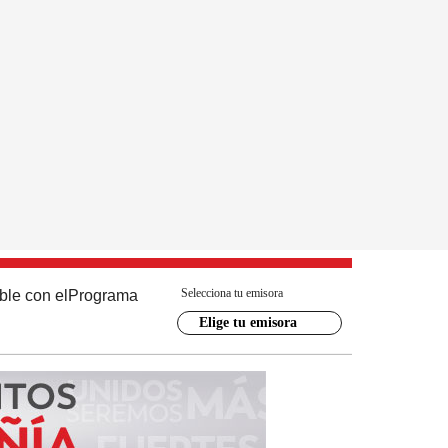
Selecciona tu emisora
ble con el
Programa
Elige tu emisora