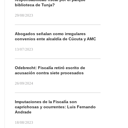
biblioteca de Tunja?
29/08/2023
Abogados señalan como irregulares
convenios ente alcaldía de Cúcuta y AMC
13/07/2023
Odebrecht: Fiscalía retiró escrito de
acusación contra siete procesados
26/09/2024
Imputaciones de la Fiscalía son
caprichosas y ocurrentes: Luis Fernando
Andrade
18/08/2023