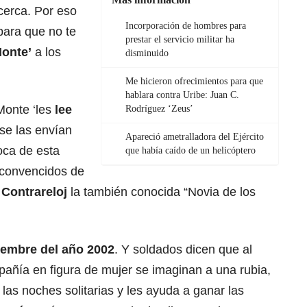
cerca. Por eso
Incorporación de hombres para
para que no te
prestar el servicio militar ha
Monte’
a los
disminuido
Me hicieron ofrecimientos para que
hablara contra Uribe: Juan C.
 Monte ‘les
lee
Rodríguez ‘Zeus’
se las envían
Apareció ametralladora del Ejército
oca de esta
que había caído de un helicóptero
e convencidos de
n
Contrareloj
la también conocida “Novia de los
iembre del año 2002
. Y soldados dicen que al
pañía en figura de mujer se imaginan a una rubia,
 las noches solitarias y les ayuda a ganar las