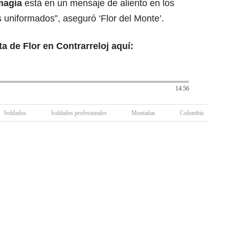
magía
está en un mensaje de aliento en los
 uniformados”, aseguró ‘Flor del Monte’.
a de Flor en Contrarreloj aquí:
14:56
Soldados
Soldados profesionales
Montañas
Colombia