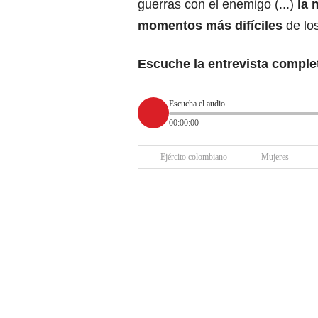
guerras con el enemigo (...)
la 
momentos más difíciles
de los
Escuche la entrevista complet
Escucha el audio
00:00:00
Ejército colombiano
Mujeres