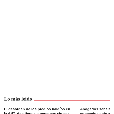
Lo más leído
El desorden de los predios baldíos en
Abogados señalan 
la ANT: dan tierras a personas sin ser
convenios ente alc