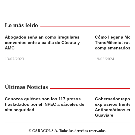
Lo más leído
Abogados señalan como irregulares
Cómo llegar a Mons
convenios ente alcaldía de Cúcuta y
TransMilenio: rutas
AMC
complementarios
13/07/2023
19/03/2024
Últimas Noticias
Conozca quiénes son los 117 presos
Gobernador reporta
trasladados por el INPEC a cárceles de
explosivos frente 
alta seguridad
Antinarcóticos en 
Guaviare
© CARACOL S.A. Todos los derechos reservados.