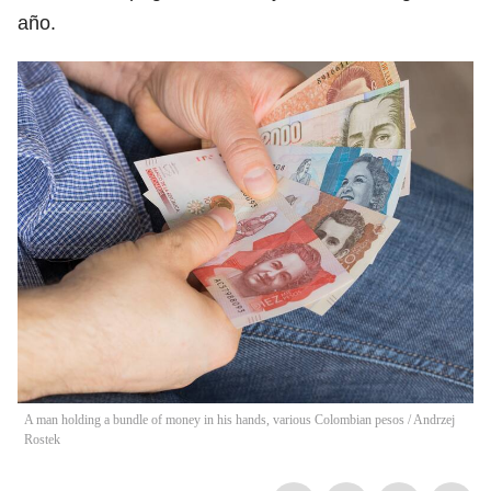
año.
A man holding a bundle of money in his hands, various Colombian pesos
/
Andrzej
Rostek