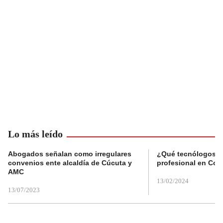
Lo más leído
Abogados señalan como irregulares
¿Qué tecnólogos re
convenios ente alcaldía de Cúcuta y
profesional en Col
AMC
13/02/2024
13/07/2023