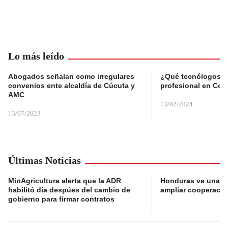
Lo más leído
Abogados señalan como irregulares
¿Qué tecnólogos re
convenios ente alcaldía de Cúcuta y
profesional en Col
AMC
13/02/2024
13/07/2023
Últimas Noticias
MinAgricultura alerta que la ADR
Honduras ve una o
habilitó día despúes del cambio de
ampliar cooperaci
gobierno para firmar contratos