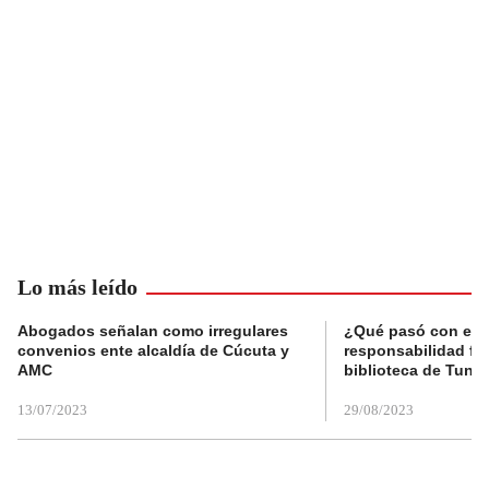
Lo más leído
Abogados señalan como irregulares
¿Qué pasó con el 
convenios ente alcaldía de Cúcuta y
responsabilidad fis
AMC
biblioteca de Tunja
13/07/2023
29/08/2023