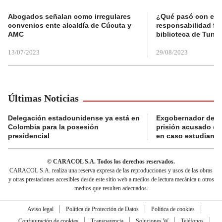
Abogados señalan como irregulares
¿Qué pasó con el 
convenios ente alcaldía de Cúcuta y
responsabilidad fis
AMC
biblioteca de Tunja
13/07/2023
29/08/2023
Últimas Noticias
Delegación estadounidense ya está en
Exgobernador de Gu
Colombia para la posesión
prisión acusado de
presidencial
en caso estudiante
© CARACOL S.A. Todos los derechos reservados.
CARACOL S.A. realiza una reserva expresa de las reproducciones y usos de las obras
y otras prestaciones accesibles desde este sitio web a medios de lectura mecánica u otros
medios que resulten adecuados.
Aviso legal
Política de Protección de Datos
Política de cookies
Configuración de cookies
Transparencia
Soluciones W
Teléfonos