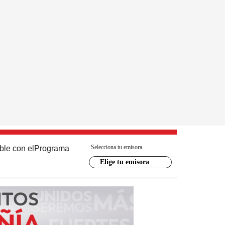
Selecciona tu emisora
ble con el
Programa
Elige tu emisora