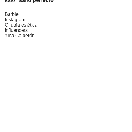
todo
“salió perfecto”.
Barbie
Instagram
Cirugía estética
Influencers
Yina Calderón