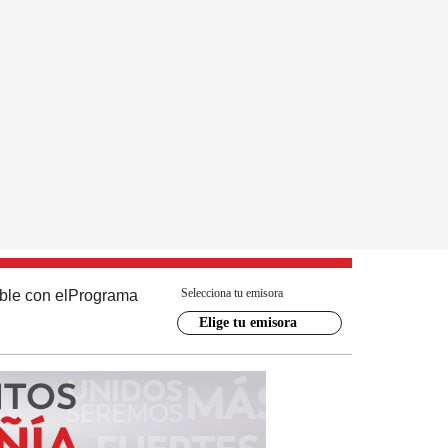
Selecciona tu emisora
ble con el
Programa
Elige tu emisora