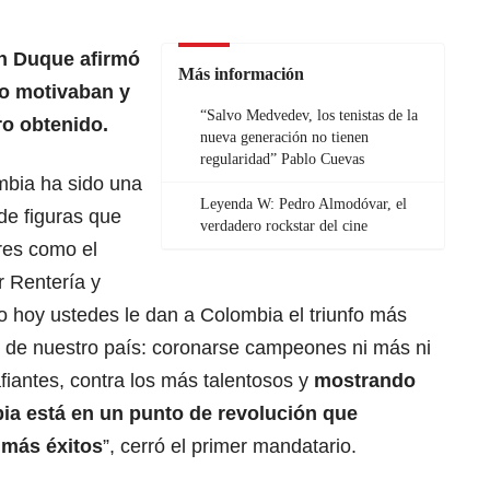
án Duque afirmó
Más información
lo motivaban y
“Salvo Medvedev, los tenistas de la
ro obtenido.
nueva generación no tienen
regularidad” Pablo Cuevas
ombia ha sido una
Leyenda W: Pedro Almodóvar, el
de figuras que
verdadero rockstar del cine
res como el
r Rentería y
o hoy ustedes le dan a Colombia el triunfo más
ol de nuestro país: coronarse campeones ni más ni
iantes, contra los más talentosos y
mostrando
ia está en un punto de revolución que
más éxitos
”, cerró el primer mandatario.