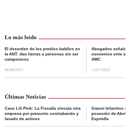
Lo más leído
El desorden de los predios baldíos en
Abogados señalan 
la ANT: dan tierras a personas sin ser
convenios ente alc
campesinos
AMC
06/09/2023
13/07/2023
Últimas Noticias
Caso Lili Pink: La Fiscalía vincula otra
Gianni Infantino no 
empresa por presunto contrabando y
posesión de Abelar
lavado de activos
Espriella