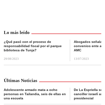
Lo más leído
¿Qué pasó con el proceso de
Abogados señalan 
responsabilidad fiscal por el parque
convenios ente alc
biblioteca de Tunja?
AMC
29/08/2023
13/07/2023
Últimas Noticias
Adolescente armado mata a ocho
De La Espriella se 
personas en Tailandia, seis de ellas en
canciller israelí a
una escuela
presidencial