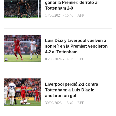
ganar la Premier: derrotó al
Tottenham 2-0
14/05/2024 - 16:46
AFP
Luis Díaz y Liverpool vuelven a
sonreír en la Premier: vencieron
4-2 al Tottenham
05/05/2024 - 14:03
EFE
Liverpool perdió 2-1 contra
Tottenham: a Luis Díaz le
anularon un gol
30/09/2023 - 13:49
EFE