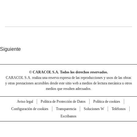
Siguiente
© CARACOL S.A. Todos los derechos reservados.
CARACOL S.A. realiza una reserva expresa de las reproducciones y usos de las obras
y otras prestaciones accesibles desde este sitio web a medios de lectura mecánica u otros
medios que resulten adecuados.
Aviso legal
Política de Protección de Datos
Política de cookies
Configuración de cookies
Transparencia
Soluciones W
Teléfonos
Escríbanos