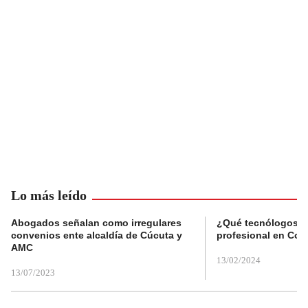
Lo más leído
Abogados señalan como irregulares
¿Qué tecnólogos re
convenios ente alcaldía de Cúcuta y
profesional en Col
AMC
13/02/2024
13/07/2023