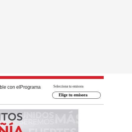
Selecciona tu emisora
ble con el
Programa
Elige tu emisora