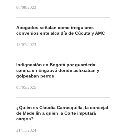
06/09/2023
Abogados señalan como irregulares
convenios ente alcaldía de Cúcuta y AMC
13/07/2023
Indignación en Bogotá por guardería
canina en Engativá donde asfixiaban y
golpeaban perros
05/05/2025
¿Quién es Claudia Carrasquilla, la concejal
de Medellín a quien la Corte imputará
cargos?
21/11/2024