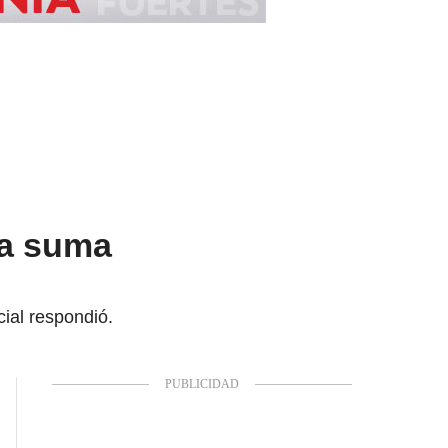
ia suma
ial respondió.