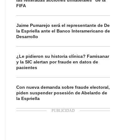
las reiteradas acciones unilaterales” de la
FIFA
Jaime Pumarejo será el representante de De
la Espriella ante el Banco Interamericano de
Desarrollo
¿Le pidieron su historia clínica? Famisanar
y la SIC alertan por fraude en datos de
pacientes
Con nueva demanda sobre fraude electoral,
piden suspender posesión de Abelardo de
la Espriella