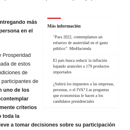
entregando más
Más información
persona en el
“Para 2022, contemplamos un
esfuerzo de austeridad en el gasto
público”: MinHacienda
e Prosperidad
El país busca reducir la inflación
gada de estos
bajando aranceles a 179 productos
ndiciones de
importados
 participantes de
¿Subirá los impuestos a las empresas,
n uno de los
personas, o el IVA? Las preguntas
que economistas le hacen a los
e contemplar
candidatos presidenciales
mente criterios
o toda la
leve a tomar decisiones sobre su participación