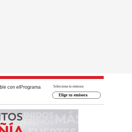
Selecciona tu emisora
ble con el
Programa
Elige tu emisora