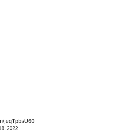
com/jeqTpbsU60
18, 2022