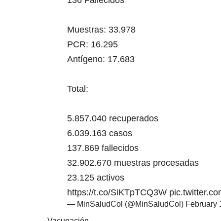
136 Fallecidos
Muestras: 33.978
PCR: 16.295
Antígeno: 17.683
Total:
5.857.040 recuperados
6.039.163 casos
137.869 fallecidos
32.902.670 muestras procesadas
23.125 activos
https://t.co/SiKTpTCQ3W
pic.twitter.
— MinSaludCol (@MinSaludCol)
February 
Vacunación